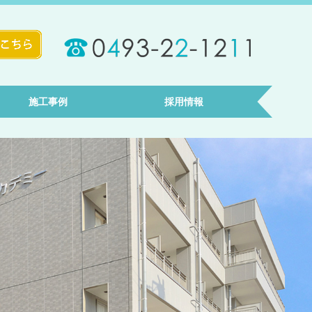
施工事例
採用情報
公共施設
教育施設
福祉施設
医療施設
集合住宅
工場・倉庫
商業施設
先輩からのメッセージ
エントリーフォーム