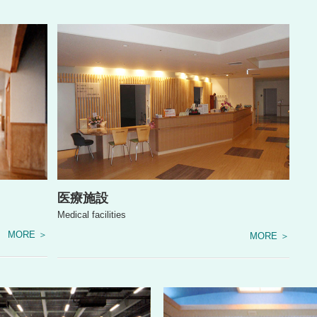
医療施設
Medical facilities
MORE ＞
MORE ＞