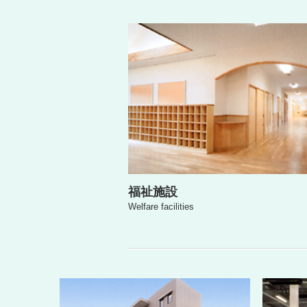
福祉施設
Welfare facilities