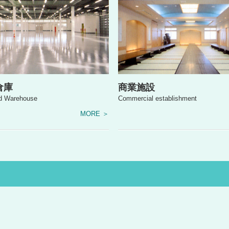
倉庫
商業施設
nd
Warehouse
Commercial establishment
MORE ＞