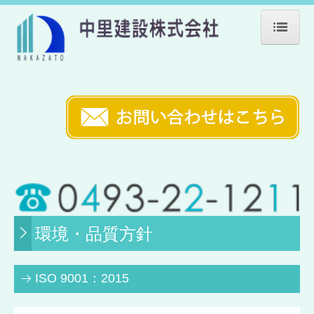
ホーム
会社案内
業務案内
環境・品質方針
施工事例
公共施設
環境・品質方針
教育施設
ISO 9001：2015
福祉施設
医療施設