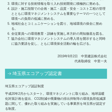
環境に対する技術情報を取り入れ技術開発に積極的に努める。
設計・施工段階での企画・施工・品質・安全・コスト工程の管理
とともに環境マネジメントシステムを重要なテーマの一つとして
環境への負荷の低減に努める。
地域社会とコミュニケーションを図り、地域環境の保全に努め
る。
全従業員への環境教育・訓練を実施し本方針の周知徹底を図る。
協力会社に環境マネジメントシステムの導入塔を開示すると同時
に協力要請を促し、ともに環境保全活動の輪を広げる。
2019年9月2日 中里建設株式会社
代表取締役 中里一夫
埼玉県エコアップ認定書
埼玉県エコアップ認証制度
平成20年2月からスタート。環境マネジメントに取り組み、地球温暖
化対策計画を提出、CO2削減や廃棄物の排出抑制等の環境負荷低減課
題に関して、優れた取り組みを実施している事業所を埼玉県が認定す
る制度。