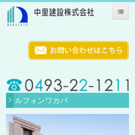
ホーム
会社案内
業務案内
環境・品質方針
施工事例
公共施設
ルフォンワカバ
教育施設
福祉施設
医療施設