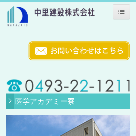
ホーム
会社案内
業務案内
環境・品質方針
施工事例
公共施設
医学アカデミー寮
教育施設
福祉施設
医療施設