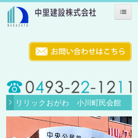
ホーム
会社案内
業務案内
環境・品質方針
施工事例
公共施設
リリックおがわ 小川町民会館
教育施設
福祉施設
医療施設